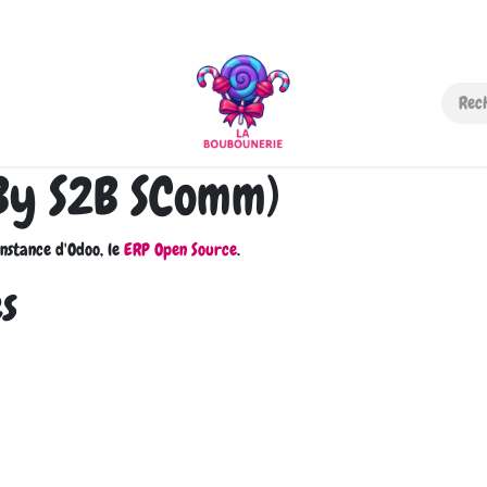
-nous
By S2B SComm)
nstance d'Odoo, le
ERP Open Source
.
es