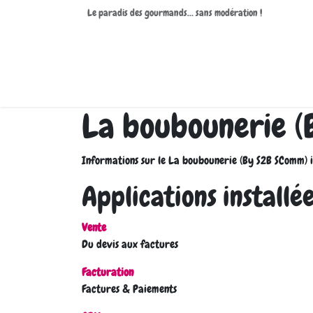
Le paradis des gourmands… sans modération !
Accueil
Boutique
À propos de nous
Contactez
La boubounerie (
Informations sur le La boubounerie (By S2B SComm) i
Applications installé
Vente
Du devis aux factures
Facturation
Factures & Paiements