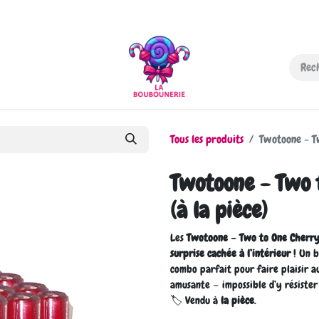
-nous
Tous les produits
Twotoone - Tw
Twotoone - Two 
(à la pièce)
Les
Twotoone – Two to One Cherr
surprise cachée à l’intérieur
! Un b
combo parfait pour faire plaisir a
amusante — impossible d’y résister
🏷️ Vendu à
la pièce
.