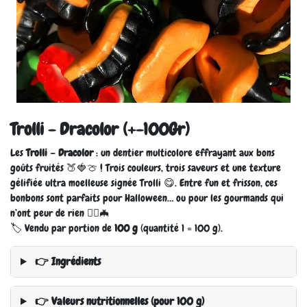
Trolli - Dracolor (+-100Gr)
Les
Trolli – Dracolor
: un dentier multicolore effrayant aux bons
goûts fruités 🍑🍓🍈 ! Trois couleurs, trois saveurs et une texture
gélifiée ultra moelleuse signée Trolli 😋. Entre fun et frisson, ces
bonbons sont parfaits pour Halloween… ou pour les gourmands qui
n’ont peur de rien 🧛‍♂️🦇
🏷️ Vendu par portion de
100 g
(quantité 1 = 100 g).
👉 Ingrédients
👉 Valeurs nutritionnelles (pour 100 g)