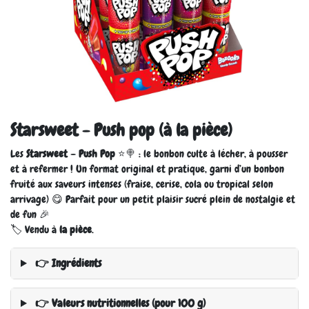
Starsweet - Push pop (à la pièce)
Les
Starsweet – Push Pop
⭐🍭 : le bonbon culte à lécher, à pousser
et à refermer ! Un format original et pratique, garni d’un bonbon
fruité aux saveurs intenses (fraise, cerise, cola ou tropical selon
arrivage) 😋 Parfait pour un petit plaisir sucré plein de nostalgie et
de fun 🎉
🏷️ Vendu à
la pièce
.
👉 Ingrédients
👉 Valeurs nutritionnelles (pour 100 g)