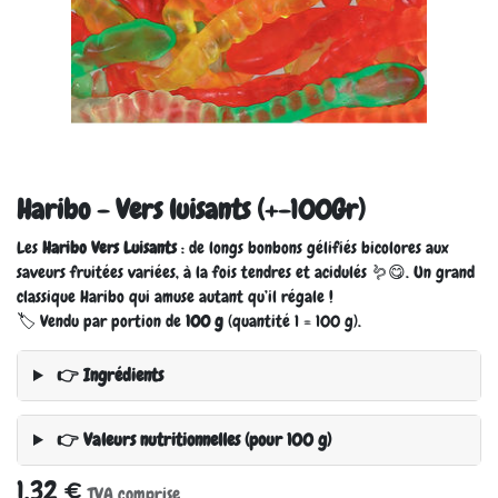
Haribo - Vers luisants (+-100Gr)
Les
Haribo Vers Luisants
: de longs bonbons gélifiés bicolores aux
saveurs fruitées variées, à la fois tendres et acidulés 🪱😋. Un grand
classique Haribo qui amuse autant qu’il régale !
🏷️ Vendu par portion de
100 g
(quantité 1 = 100 g).
👉 Ingrédients
👉 Valeurs nutritionnelles (pour 100 g)
1,32
€
TVA comprise