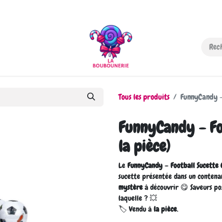
-nous
Tous les produits
FunnyCandy - 
FunnyCandy - Foo
la pièce)
Le
FunnyCandy – Football Sucette 
sucette présentée dans un contena
mystère
à découvrir 😋 Saveurs pos
laquelle ? 💥
🏷️ Vendu à
la pièce
.