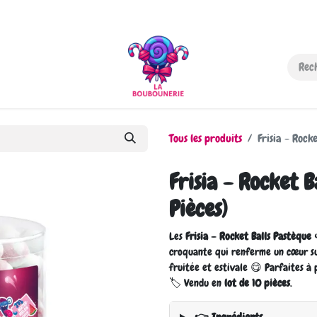
-nous
Tous les produits
Frisia - Rock
Frisia - Rocket B
Pièces)
Les
Frisia – Rocket Balls Pastèque

croquante qui renferme un cœur su
fruitée et estivale 😋 Parfaites à
🏷️ Vendu en
lot de 10 pièces
.