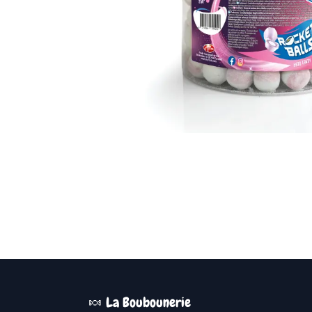
🍬 La Boubounerie