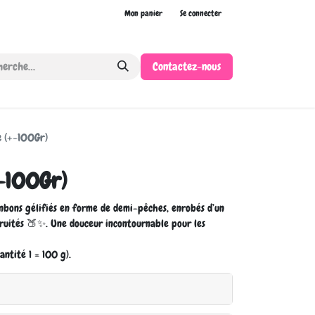
Mon panier
Se connecter
Contactez-nous
e (+-100Gr)
+-100Gr)
nbons gélifiés en forme de demi-pêches, enrobés d’un
 fruités 🍑✨. Une douceur incontournable pour les
antité 1 = 100 g).