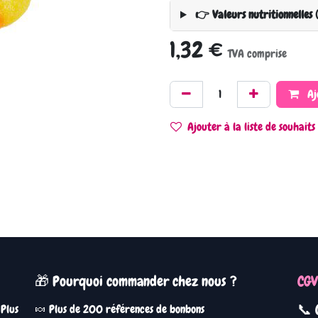
👉 Valeurs nutritionnelles 
1,32
€
TVA comprise
Aj
Ajouter à la liste de souhaits
🎁 Pourquoi commander chez nous ?
CGV
📞 
 Plus
🍬 Plus de 200 références de bonbons