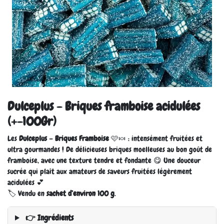
Dulceplus - Briques framboise acidulées
(+-100Gr)
Les
Dulceplus – Briques Framboise
🩷🍬 : intensément fruitées et
ultra gourmandes ! De délicieuses briques moelleuses au bon goût de
framboise, avec une texture tendre et fondante 😋 Une douceur
sucrée qui plaît aux amateurs de saveurs fruitées légèrement
acidulées 💕
🏷️ Vendu en
sachet d’environ 100 g
.
👉 Ingrédients