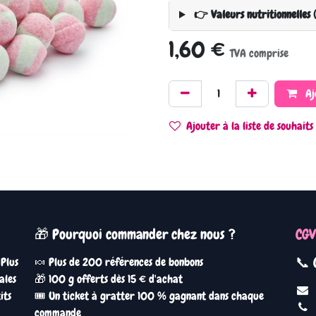
👉 Valeurs nutritionnelles 
1,60
€
TVA comprise
Aj
Ajouter à la liste de souhaits
🎁 Pourquoi commander chez nous ?
CGV
📞 
 Plus
🍬 Plus de 200 références de bonbons
ales
🎁 100 g offerts dès 15 € d'achat
its
🎟️ Un ticket à gratter 100 % gagnant dans chaque
commande