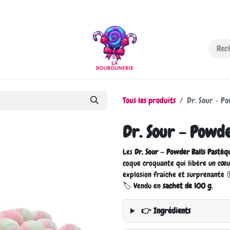
-nous
Tous les produits
Dr. Sour - P
Dr. Sour - Powde
Les
Dr. Sour – Powder Balls Pastèq
coque croquante qui libère un cœu
explosion fraîche et surprenante 
🏷️ Vendu en
sachet de 100 g
.
👉 Ingrédients